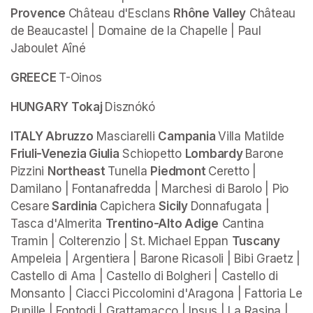
Provence 
Château d'Esclans 
Rhône Valley
 Château 
de Beaucastel | Domaine de la Chapelle | Paul 
Jaboulet Aîné
GREECE 
T-Oinos
HUNGARY Tokaj 
Disznókó
ITALY Abruzzo
 Masciarelli 
Campania 
Villa Matilde 
Friuli-Venezia Giulia
 Schiopetto 
Lombardy 
Barone 
Pizzini 
Northeast 
Tunella 
Piedmont 
Ceretto | 
Damilano | Fontanafredda | Marchesi di Barolo | Pio 
Cesare
 Sardinia 
Capichera 
Sicily 
Donnafugata | 
Tasca d'Almerita 
Trentino-Alto Adige
 Cantina 
Tramin | Colterenzio | St. Michael Eppan 
Tuscany 
Ampeleia | Argentiera | Barone Ricasoli | Bibi Graetz | 
Castello di Ama | Castello di Bolgheri | Castello di 
Monsanto | Ciacci Piccolomini d'Aragona | Fattoria Le 
Pupille | Fontodi | Grattamacco | Ipsus | La Rasina | 