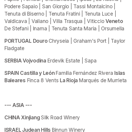
Podere Sapaio | San Giorgio | Tassi Montalcino | 
Tenuta di Biserno | Tenuta Fratini | Tenuta Luce | 
Valdicava | Valiano | Villa Trasqua | Viticcio 
Veneto 
De Stefani | Inama | Tenuta Santa Maria | Orsumella 
PORTUGAL
Douro 
Chryseia | Graham's Port | Taylor 
Fladgate
SERBIA Vojvodina 
Erdevik Estate | Sapa
SPAIN
Castilla y León 
Familia Fernández Rivera 
Islas 
Baleares
 Finca 8 Vents 
La Rioja 
Marqués de Murrieta
--- ASIA ---
CHINA
Xinjiang 
Silk Road Winery
ISRAEL Judean Hills 
Binnun Winery