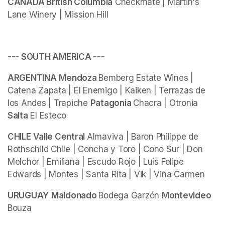
CANADA British Columbia
 Checkmate | Martin's 
Lane Winery | Mission Hill
--- SOUTH AMERICA ---
ARGENTINA
Mendoza 
Bemberg Estate Wines | 
Catena Zapata | El Enemigo | Kaiken | Terrazas de 
los Andes | Trapiche 
Patagonia 
Chacra | Otronia 
Salta
 El Esteco
CHILE
Valle Central 
Almaviva | Baron Philippe de 
Rothschild Chile | Concha y Toro | Cono Sur | Don 
Melchor | Emiliana | Escudo Rojo | Luis Felipe 
Edwards | Montes | Santa Rita | Vik | Viña Carmen
URUGUAY
Maldonado 
Bodega Garzón 
Montevideo 
Bouza