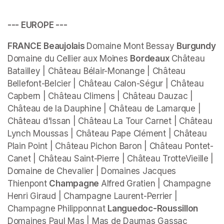
--- EUROPE ---
FRANCE
Beaujolais 
Domaine Mont Bessay 
Burgundy 
Domaine du Cellier aux Moines 
Bordeaux 
Château 
Batailley | Château Bélair-Monange | Château 
Bellefont-Belcier | Château Calon-Ségur | Château 
Capbern | Château Climens | Château Dauzac | 
Château de la Dauphine | Château de Lamarque | 
Château d'Issan | Château La Tour Carnet | Château 
Lynch Moussas | Château Pape Clément | Château 
Plain Point | Château Pichon Baron | Château Pontet-
Canet | Château Saint-Pierre | Château TrotteVieille | 
Domaine de Chevalier | Domaines Jacques 
Thienpont 
Champagne 
Alfred Gratien | Champagne 
Henri Giraud | Champagne Laurent-Perrier | 
Champagne Philipponnat 
Languedoc-Roussillon 
Domaines Paul Mas | Mas de Daumas Gassac 