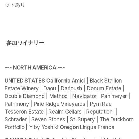
ットあり 
 参加ワイナリー
--- NORTH AMERICA ---
UNITED STATES
California 
Amici | Black Stallion 
Estate Winery | Daou | Darioush | Donum Estate | 
Double Diamond | Method | Navigator | Pahlmeyer | 
Patrimony | Pine Ridge Vineyards | Pym Rae 
Tesseron Estate | Realm Cellars | Reputation  | 
Schrader | Seven Stones | St. Supéry | The Duckhorn 
Portfolio | Y by Yoshiki 
Oregon 
Lingua Franca