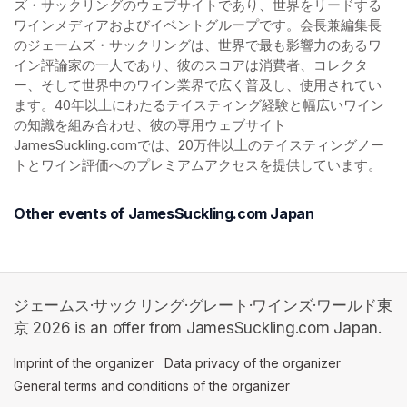
ズ・サックリングのウェブサイトであり、世界をリードする
ワインメディアおよびイベントグループです。会長兼編集長
のジェームズ・サックリングは、世界で最も影響力のあるワ
イン評論家の一人であり、彼のスコアは消費者、コレクタ
ー、そして世界中のワイン業界で広く普及し、使用されてい
ます。40年以上にわたるテイスティング経験と幅広いワイン
の知識を組み合わせ、彼の専用ウェブサイト
JamesSuckling.comでは、20万件以上のテイスティングノー
トとワイン評価へのプレミアムアクセスを提供しています。
Other events of JamesSuckling.com Japan
ジェームス·サックリング·グレート·ワインズ·ワールド東
京 2026 is an offer from JamesSuckling.com Japan.
Imprint of the organizer
(opens in a new tab)
Data privacy of the organizer
(opens in 
General terms and conditions of the organizer
(opens in a new ta